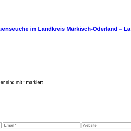
uenseuche im Landkreis Märkisch-Oderland – Land
der sind mit
*
markiert