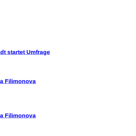
dt startet Umfrage
a Filimonova
a Filimonova