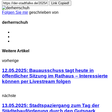
Link Copied!
Folgen Sie mir
geschrieben von
derherrschuh
Weitere Artikel
vorherige
12.05.2025: Bauausschuss tagt heute in
öffentlicher Sitzung im Rathaus – Interessierte
können per Livestream folgen
nächste
13.05.2025: Stadtspaziergang zum Tag der
Städtebauförderung durch den Gutspark