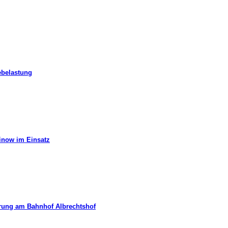
ebelastung
hinow im Einsatz
erung am Bahnhof Albrechtshof