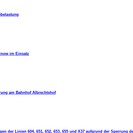
ebelastung
hinow im Einsatz
erung am Bahnhof Albrechtshof
gen der Linien 604, 651, 652, 653, 655 und X37 aufgrund der Sperrung d