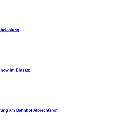
ebelastung
hinow im Einsatz
erung am Bahnhof Albrechtshof