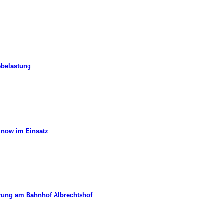
ebelastung
hinow im Einsatz
erung am Bahnhof Albrechtshof