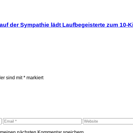
uf der Sympathie lädt Laufbegeisterte zum 10-Ki
der sind mit
*
markiert
r meinen nächsten Kommentar speichern.