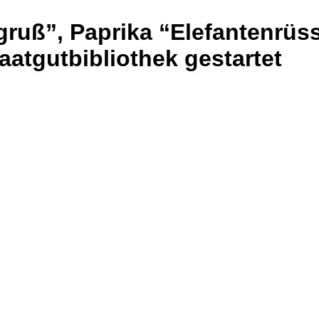
sgruß”, Paprika “Elefantenrü
aatgutbibliothek gestartet