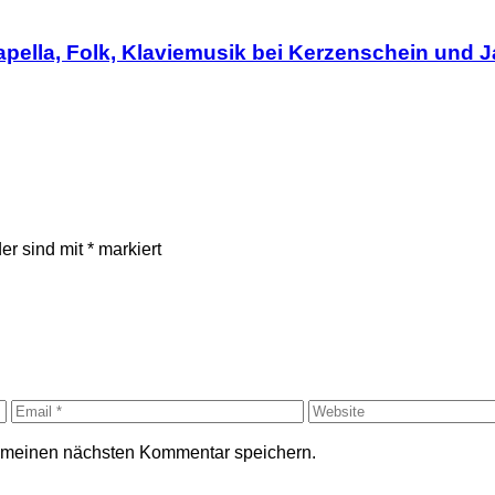
Capella, Folk, Klaviemusik bei Kerzenschein und 
der sind mit
*
markiert
r meinen nächsten Kommentar speichern.