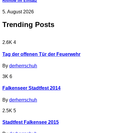
Rhinow im Einsatz
5. August 2026
Trending Posts
2.6K
4
Tag der offenen Tür der Feuerwehr
By
derherrschuh
3K
6
Falkenseer Stadtfest 2014
By
derherrschuh
2.5K
5
Stadtfest Falkensee 2015