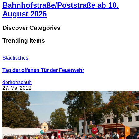
Bahnhofstraße/Poststraße ab 10.
August 2026
Discover Categories
Trending Items
Städtisches
Tag der offenen Tür der Feuerwehr
derherrschuh
27. Mai 2012