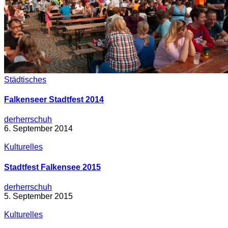
Städtisches
Falkenseer Stadtfest 2014
derherrschuh
6. September 2014
Kulturelles
Stadtfest Falkensee 2015
derherrschuh
5. September 2015
Kulturelles