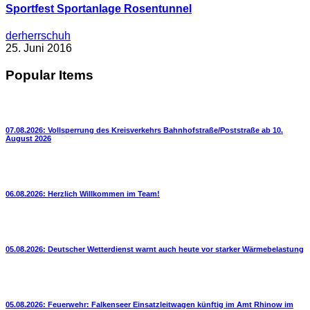
Sportfest Sportanlage Rosentunnel
derherrschuh
25. Juni 2016
Popular Items
07.08.2026: Vollsperrung des Kreisverkehrs Bahnhofstraße/Poststraße ab 10.
August 2026
06.08.2026: Herzlich Willkommen im Team!
05.08.2026: Deutscher Wetterdienst warnt auch heute vor starker Wärmebelastung
05.08.2026: Feuerwehr: Falkenseer Einsatzleitwagen künftig im Amt Rhinow im