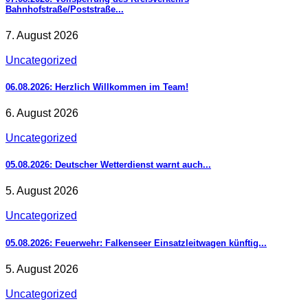
Bahnhofstraße/Poststraße...
7. August 2026
Uncategorized
06.08.2026: Herzlich Willkommen im Team!
6. August 2026
Uncategorized
05.08.2026: Deutscher Wetterdienst warnt auch...
5. August 2026
Uncategorized
05.08.2026: Feuerwehr: Falkenseer Einsatzleitwagen künftig...
5. August 2026
Uncategorized