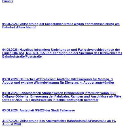
Einsatz
04.08.2026: Vollsperrung der Seegefelder Straße wegen Fahrbahnsanierung am
Bahnhof Albrechtshof
04.08.2026: Havelbus informiert: Umleitungen und Fahrzeitverschiebungen der
Linien 604, 651, 652, 653, 655 und X37 aufgrund der Sperrung des Kreisverkehres
Bahnhofstraße/Poststraße
03.08.2026: Deutscher Wetterdienst: Amtliche Hitzewarnung für Montag, 3.
August und extreme Wärmebelastung für Dienstag, 4. August angekündigt
03.08.2026: Landesbetrieb Straßenwesen Brandenburg informiert vorab | B 5
Dallgow-Döberitz: Erneuerung der Fahrbahn, Rampen und Anschlüsse ab Mitte
Oktober 2026 – B 5 grundsätzlich in beide Richtungen befahrbar
03.08.2026: Amtsblatt 9/2026 der Stadt Falkensee
31.07.2026: Vollsperrung des Kreisverkehrs Bahnhofstraße/Poststraße ab 10.
August 2026