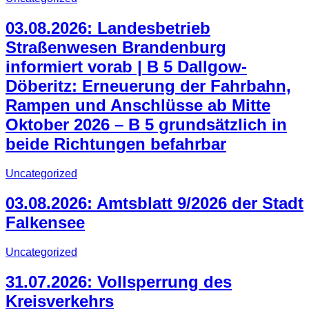
03.08.2026: Landesbetrieb
Straßenwesen Brandenburg
informiert vorab | B 5 Dallgow-
Döberitz: Erneuerung der Fahrbahn,
Rampen und Anschlüsse ab Mitte
Oktober 2026 – B 5 grundsätzlich in
beide Richtungen befahrbar
Uncategorized
03.08.2026: Amtsblatt 9/2026 der Stadt
Falkensee
Uncategorized
31.07.2026: Vollsperrung des
Kreisverkehrs