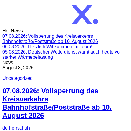
Hot News
07.08.2026: Vollsperrung des Kreisverkehrs
Bahnhofstraße/Poststraße ab 10. August 2026
06.08.2026: Herzlich Willkommen im Team!
05.08.2026: Deutscher Wetterdienst warnt auch heute vor
starker Wärmebelastung
Now:
August 8, 2026
Uncategorized
07.08.2026: Vollsperrung des
Kreisverkehrs
Bahnhofstraße/Poststraße ab 10.
August 2026
derherrschuh