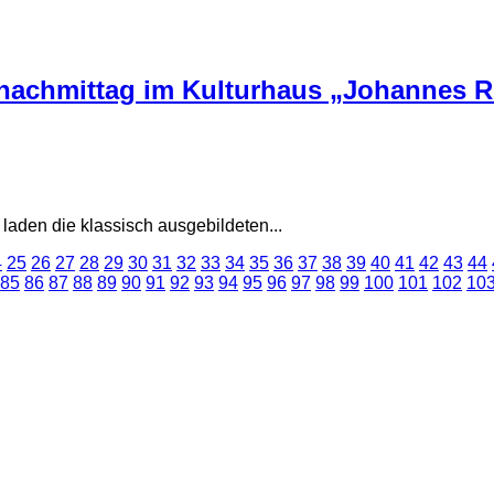
nachmittag im Kulturhaus „Johannes R.
aden die klassisch ausgebildeten...
4
25
26
27
28
29
30
31
32
33
34
35
36
37
38
39
40
41
42
43
44
85
86
87
88
89
90
91
92
93
94
95
96
97
98
99
100
101
102
10