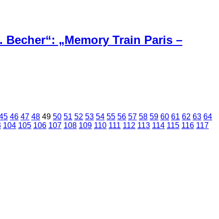
 Becher“: „Memory Train Paris –
45
46
47
48
49
50
51
52
53
54
55
56
57
58
59
60
61
62
63
64
3
104
105
106
107
108
109
110
111
112
113
114
115
116
117