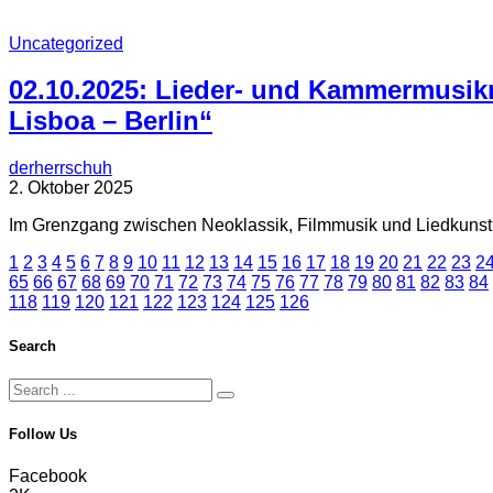
Uncategorized
02.10.2025: Lieder- und Kammermusik
Lisboa – Berlin“
derherrschuh
2. Oktober 2025
Im Grenzgang zwischen Neoklassik, Filmmusik und Liedkunst l
1
2
3
4
5
6
7
8
9
10
11
12
13
14
15
16
17
18
19
20
21
22
23
2
65
66
67
68
69
70
71
72
73
74
75
76
77
78
79
80
81
82
83
84
118
119
120
121
122
123
124
125
126
Search
Follow Us
Facebook