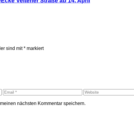
Ecke Veltener Straße ab 14. April
der sind mit
*
markiert
r meinen nächsten Kommentar speichern.